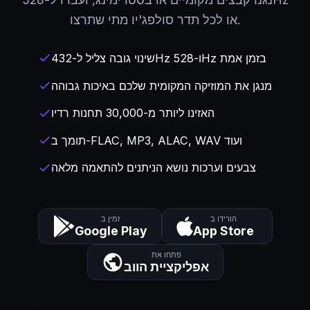
או לכל תדר סולפג'יו מתי שתרצו.
שינוי גובה צליל ל-432Hz ו-528Hz בזמן אמת
check
מנגן את המוזיקה המקומית שלכם באיכות גבוהה
check
האזינו ליותר מ-30,000 תחנות רדיו
check
תומך ב-FLAC, MP3, ALAC, WAV ועוד
check
צבעים וערכות נושא הניתנים להתאמה מלאה
check
הורידו ב
זמין ב
Google Play
App Store
פתחו את
אפליקציית הווב