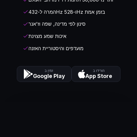
המרה ל-432Hz ו-528Hz בזמן אמת
check
סינון לפי מדינה, שפה וז'אנר
check
איכות שמע מצוינת
check
מועדפים והיסטוריית האזנה
check
הורידו ב
זמין ב
Google Play
App Store