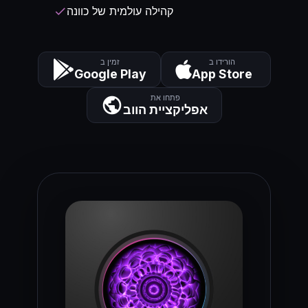
קהילה עולמית של כוונה
check
הורידו ב
זמין ב
Google Play
App Store
פתחו את
אפליקציית הווב